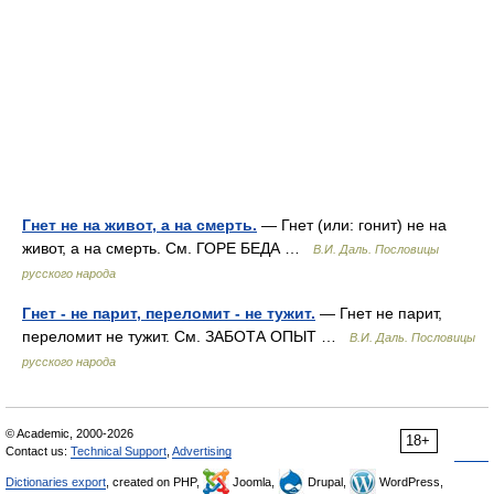
Гнет не на живот, а на смерть.
— Гнет (или: гонит) не на
живот, а на смерть. См. ГОРЕ БЕДА …
В.И. Даль. Пословицы
русского народа
Гнет - не парит, переломит - не тужит.
— Гнет не парит,
переломит не тужит. См. ЗАБОТА ОПЫТ …
В.И. Даль. Пословицы
русского народа
© Academic, 2000-2026
18+
Contact us:
Technical Support
,
Advertising
Dictionaries export
, created on PHP,
Joomla,
Drupal,
WordPress,