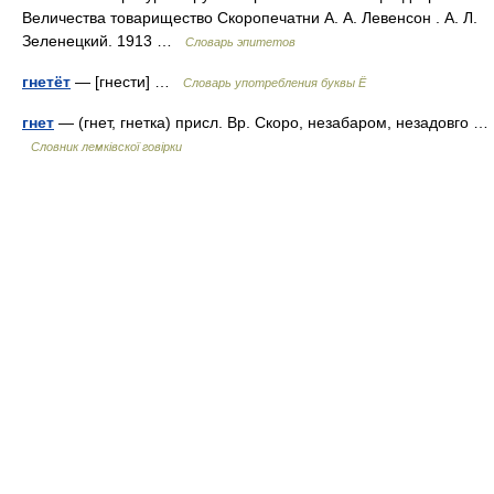
Величества товарищество Скоропечатни А. А. Левенсон . А. Л.
Зеленецкий. 1913 …
Словарь эпитетов
гнетёт
— [гнести] …
Словарь употребления буквы Ё
гнет
— (гнет, гнетка) присл. Вр. Скоро, незабаром, незадовго …
Словник лемківскої говірки