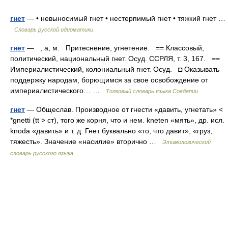
гнет
— • невыносимый гнет • нестерпимый гнет • тяжкий гнет …
Словарь русской идиоматики
гнет
— , а, м. Притеснение, угнетение. == Классовый,
политический, национальный гнет. Осуд. ССРЛЯ, т. 3, 167. ==
Империалистический, колониальный гнет. Осуд. ◘ Оказывать
поддержку народам, борющимся за свое освобождение от
империалистического… …
Толковый словарь языка Совдепии
гнет
— Общеслав. Производное от гнести «давить, угнетать» <
*gnetti (tt > ст), того же корня, что и нем. kneten «мять», др. исл.
knoda «давить» и т. д. Гнет буквально «то, что давит», «груз,
тяжесть». Значение «насилие» вторично …
Этимологический
словарь русского языка