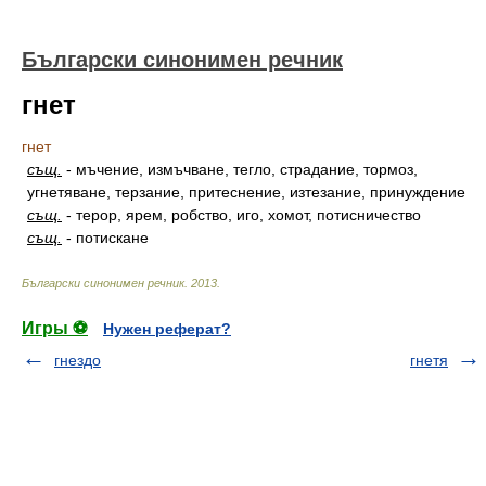
Български синонимен речник
гнет
гнет
същ.
-
мъчение, измъчване, тегло, страдание, тормоз,
угнетяване, терзание, притеснение, изтезание, принуждение
същ.
-
терор, ярем, робство, иго, хомот, потисничество
същ.
-
потискане
Български синонимен речник
.
2013
.
Игры ⚽
Нужен реферат?
гнездо
гнетя