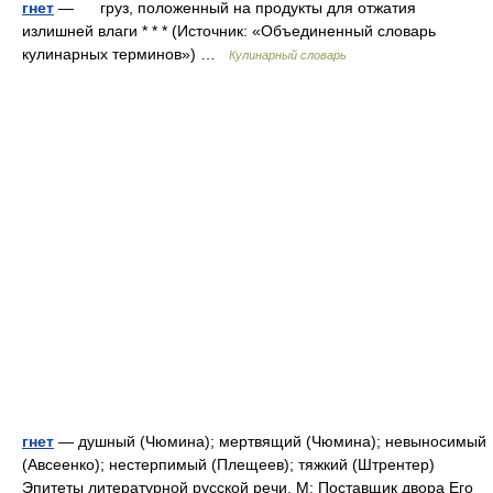
гнет
— груз, положенный на продукты для отжатия
излишней влаги * * * (Источник: «Объединенный словарь
кулинарных терминов») …
Кулинарный словарь
гнет
— душный (Чюмина); мертвящий (Чюмина); невыносимый
(Авсеенко); нестерпимый (Плещеев); тяжкий (Штрентер)
Эпитеты литературной русской речи. М: Поставщик двора Его