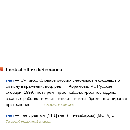
Look at other dictionaries:
гнет
— См. иго... Словарь русских синонимов и сходных по
смыслу выражений. под. ред. Н. Абрамова, М.: Русские
словари, 1999. гнет ярем, ярмо, кабала, крест господень,
засилье, рабство, тяжесть, тягость, тяготы, бремя, иго, тирания,
притеснение,… …
Словарь синонимов
гнет
— Гнет: раптом [44 1] гнет ( = незабаром) [MО,IV] …
Толковый украинский словарь